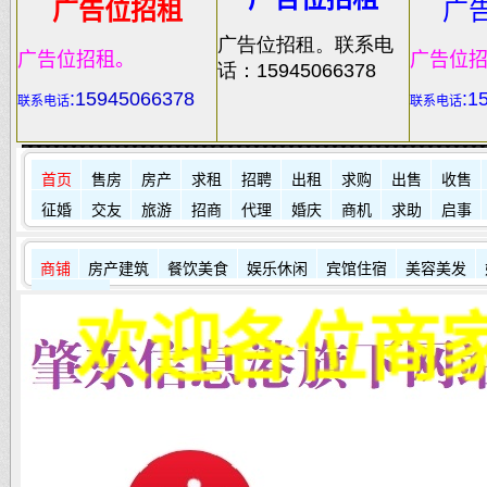
广告位招租
广
广告位招租。联系电
广告位招租。
广告位
话：15945066378
:
15945066378
:1
联系电话
联系电话
首页
售房
房产
求租
招聘
出租
求购
出售
收售
征婚
交友
旅游
招商
代理
婚庆
商机
求助
启事
商铺
房产建筑
餐饮美食
娱乐休闲
宾馆住宿
美容美发
其它店铺
欢迎各位商家免费