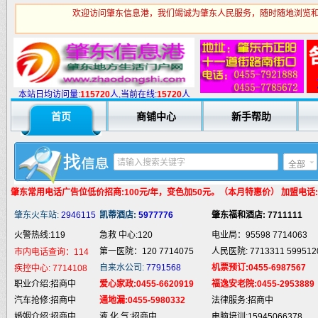
欢迎访问肇东信息港，我们竭诚为肇东人民服务，随时随地浏览和
火警热线:119
急救 中心:120
电业局：95598 7714063
第一医院：120 7714075
人民医院: 7713311 599512
市内电话查询：114
自来水公司:
7791568
机票预订:0455-6987567
疾控中心:
7714108
本站日均访问量:
1
15720
人,当前在线:
15720
人
职业介绍:招商中
爱心家政:0455-6620919
福逸安老院:0455-2953889
首页
商铺中心
新手帮助
汽车抢修:招商中
通地漏:0455-5980332
法律服务:招商中
婚姻介绍:招商中
液 化 气:招商中
电脑培训:15945066378
婚庆庆典:招商中
快递服务:招商中
专业刷墙:15945980325
全部
纯 净 水:招商中
蛋糕预定:招商中
房产中介:招商中
匪警热线:110
信息台:160
电脑维修:15945066378
肇东常用电话
广告位低价招商:100元/年，变色加50元。（本月特惠价） 加盟电话:159
肇东火车站:
2946115
凯蒂酒店:
5977776
肇东福和酒店: 7711111
火警热线:119
急救 中心:120
电业局：95598 7714063
第一医院：120 7714075
人民医院: 7713311 599512
市内电话查询：114
自来水公司:
7791568
机票预订:0455-6987567
疾控中心:
7714108
职业介绍:招商中
爱心家政:0455-6620919
福逸安老院:0455-2953889
汽车抢修:招商中
通地漏:0455-5980332
法律服务:招商中
婚姻介绍:招商中
液 化 气:招商中
电脑培训:15945066378