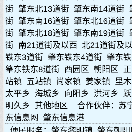
街
肇东北13道街
肇东南14道街
街
肇东南16道街
肇东北16道街
街
肇东北18道街
肇东南19道街
街
南21道街及以西
北21道街及
铁东3道街
肇东铁东4道街
肇东铁
肇东铁东8道街
西园区
朝阳区
正
站镇
五站镇
尚家镇
姜家镇
里木
太平乡
海城乡
向阳乡
洪河乡
跃
明久乡
其他地区
合作伙伴：
苏
东信息网
肇东信息港
便民服务：
肇东黎明镇
肇东朝阳