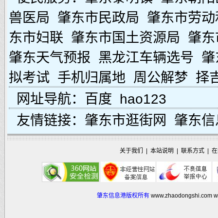
兽医局
肇东市民政局
肇东市劳动
东市妇联
肇东市国土资源局
肇东
肇东天气预报
黑龙江车辆选号
肇
拟考试
手机归属地
周公解梦
择
网址导航：
百度
hao123
友情链接：
肇东市逛街网
肇东信
关于我们
|
本站说明
|
联系方式
|
在
肇东信息港版权所有
www.zhaodongshi.com
w