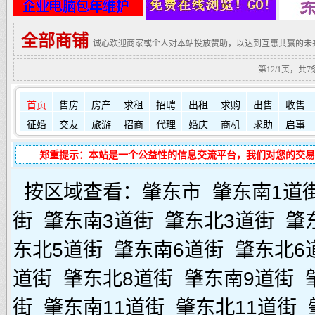
全部商铺
诚心欢迎商家或个人对本站投放赞助，以达到互惠共赢的未
第12/1页，共7
首页
售房
房产
求租
招聘
出租
求购
出售
收售
征婚
交友
旅游
招商
代理
婚庆
商机
求助
启事
郑重提示：本站是一个公益性的信息交流平台，我们对您的交易
按区域查看：
肇东市
肇东南1道
街
肇东南3道街
肇东北3道街
肇
东北5道街
肇东南6道街
肇东北6
道街
肇东北8道街
肇东南9道街
街
肇东南11道街
肇东北11道街