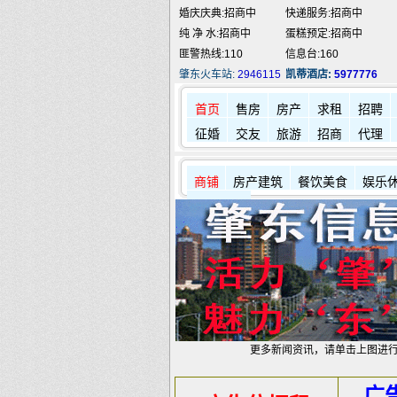
婚庆庆典:招商中
快递服务:招商中
纯 净 水:招商中
蛋糕预定:招商中
匪警热线:110
信息台:160
肇东火车站:
2946115
凯蒂酒店:
5977776
首页
售房
房产
求租
招聘
征婚
交友
旅游
招商
代理
商铺
房产建筑
餐饮美食
娱乐
其它店铺
更多新闻资讯，请单击上图进
广