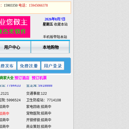
Q：
15903350
电话：15945066378
2026年8月7日
2121
交通事故:122
星期五
收藏本站
: 5996524
卫生防疫站：7714108
招商中
家电回收:招商中
手机版登陆本站
宠物医院:招商中
招商中
用户中心
本地购物
招商中
开锁修锁:招商中
招商中
商业策划:招商中
招商中
喷绘雕刻:招商中
招商中
餐饮外卖:招商中
招商中
民工维权热线
12333
预订酒店
预订机票
商家大全
宾馆:
7784433
金龙滩:
5918888
2121
交通事故:122
: 5996524
卫生防疫站：7714108
招商中
家电回收:招商中
宠物医院:招商中
招商中
招商中
开锁修锁:招商中
招商中
商业策划:招商中