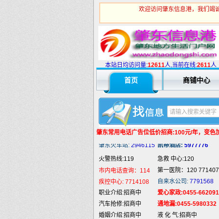
欢迎访问肇东信息港，我们竭诚
火警热线:119
急救 中心:120
第一医院：120 771407
市内电话查询：114
自来水公司:
7791568
疾控中心:
7714108
本站日均访问量:
1
2611
人,当前在线:
2611
人
职业介绍:招商中
爱心家政:0455-662091
首页
商铺中心
汽车抢修:招商中
通地漏:0455-5980332
婚姻介绍:招商中
液 化 气:招商中
婚庆庆典:招商中
快递服务:招商中
纯 净 水:招商中
蛋糕预定:招商中
匪警热线:110
信息台:160
肇东常用电话
广告位低价招商:100元/年，变色加5
肇东火车站:
2946115
凯蒂酒店:
5977776
火警热线:119
急救 中心:120
第一医院：120 771407
市内电话查询：114
自来水公司:
7791568
疾控中心:
7714108
职业介绍:招商中
爱心家政:0455-662091
汽车抢修:招商中
通地漏:0455-5980332
婚姻介绍:招商中
液 化 气:招商中