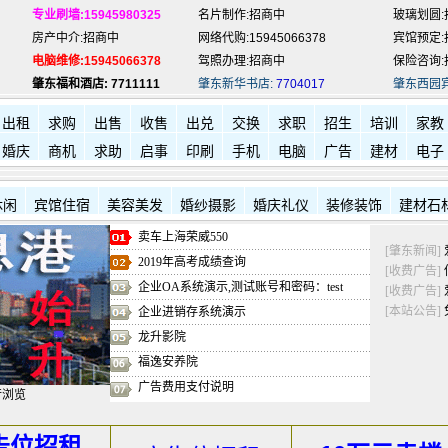
专业刷墙:15945980325
名片制作:招商中
玻璃划圆:
房产中介:招商中
网络代购:15945066378
宾馆预定:
电脑维修:15945066378
驾照办理:招商中
保险咨询:
肇东福和酒店: 7711111
肇东新华书店:
7704017
肇东西园
出租
求购
出售
收售
出兑
交换
求职
招生
培训
家教
婚庆
商机
求助
启事
印刷
手机
电脑
广告
建材
电子
休闲
宾馆住宿
美容美发
婚纱摄影
婚庆礼仪
装修装饰
建材石
卖车上海荣威550
[肇东新闻]
2019年高考成绩查询
[收费广告]
企业OA系统演示,测试账号和密码：test
[收费广告]
[本站公告]
企业进销存系统演示
龙升影院
福逸安养院
广告费用支付说明
行浏览
告位招租