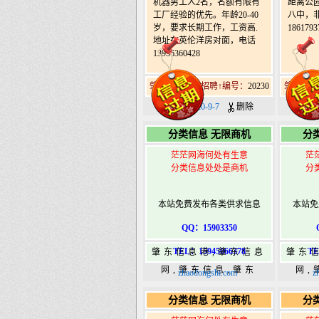
机器男工人2名，名额有限有
距离公
工厂经验的优先。年龄20-40
八中，非
岁，要求长期工作，工资高.
1861793
地址在英伦洋房对面，电话
13936360428
肇东南10道街招聘↑编号：
20230
肇东南1
日期：2020-9-7
删除
日期：2
分类信息 无限商机
分
茫茫网海何处有生意
茫
分类信息处处是商机
分
本站免费发布各类供求信息
本站免
QQ：15903350
TEL：15945066378
TE
肇东信息港,肇东信息
肇东
网,肇东信息,肇东
网,
zhaodongshi.com
z
365,肇东365信息
36
分类信息 无限商机
分
港|www.zhaodongshi.com
港|ww