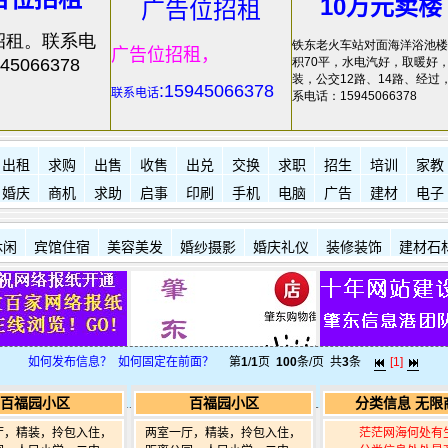
10万元卖楼
广告位招租
招租。联系电
铁东老火车站对面海洋浴池楼
广告位招租，
45066378
积70平，水电汽好，取暖好
装，公交12路、14路、经过
:15945066378
联系电话
系电话：15945066378
出租
求购
出售
收售
出兑
交换
求职
招生
培训
家教
婚庆
商机
求助
启事
印刷
手机
电脑
广告
建材
电子
休闲
宾馆住宿
美容美发
婚纱摄影
婚庆礼仪
装修装饰
建材石
如何发布信息？
如何固定在前面？
第
1
/
1
页
100
条/页 共
3
条
[1]
百福园小区
百福园小区
分类信息 无限
厅，精装，拎包入住，
两室一厅，精装，拎包入住，
茫茫网海何处有