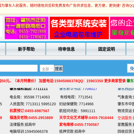
为肇东人民服务，随时随地浏览和免费发布广告供求信息，更方便，更快捷! 咨询Q
电业局：95598 7714063
有线电视：7713541
气象查询:1
5
人民医院: 7713311 5995120
妇幼保健院: 7714966
肇东市中医院
机票预订:0455-6987567
航班问讯处：5991111
物流货运:
9
福逸安老院:0455-2953889
天华文化艺术辅导:0455-7916444
空调服务:
新手帮助
待审信息
固定说明
法律服务:招商中
家电维修:0455-7700567
家教服务:
电脑培训:15945066378
抵押贷款:招商中
回收旧货:
专业刷墙:15945980325
名片制作:招商中
玻璃划圆:
全部
房产中介:招商中
网络代购:15945066378
宾馆预定:
电脑维修:15945066378
驾照办理:招商中
保险咨询:
0元。（本月特惠价） 加盟电话:15945066378QQ：15903350 更多商家登录
肇东
肇东福和酒店: 7711111
肇东新华书店:
7704017
肇东西园
电业局：95598 7714063
有线电视：7713541
气象查询:1
5
人民医院: 7713311 5995120
妇幼保健院: 7714966
肇东市中医院
机票预订:0455-6987567
航班问讯处：5991111
物流货运:
9
福逸安老院:0455-2953889
天华文化艺术辅导:0455-7916444
空调服务:
法律服务:招商中
家电维修:0455-7700567
家教服务:
电脑培训:15945066378
抵押贷款:招商中
回收旧货: