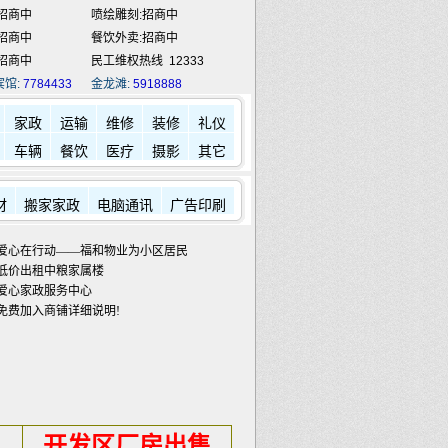
招商中
喷绘雕刻:招商中
招商中
餐饮外卖:招商中
招商中
民工维权热线
12333
宾馆:
7784433
金龙滩:
5918888
家政
运输
维修
装修
礼仪
车辆
餐饮
医疗
摄影
其它
材
搬家家政
电脑通讯
广告印刷
爱心在行动——福和物业为小区居民发放蔬菜包
低价出租中粮家属楼
爱心家政服务中心
免费加入商铺详细说明!
开发区厂房出售