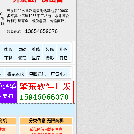
开发区11公里路南天禹达基地后10000
面
多平其中房屋1265平三相电、水井等设
，简
施和手续齐全，低价急卖，价格面议。
，联
13654659376
联系电话：
家政
运输
维修
装修
礼仪
车辆
餐饮
医疗
摄影
其它
材
搬家家政
电脑通讯
广告印刷
商机
分类信息 无限商机
生意
茫茫网海何处有生意