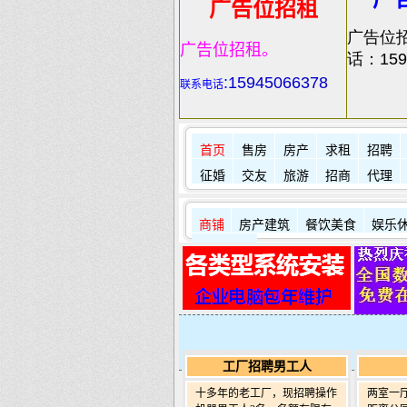
广告位招租
广告位
广告位招租。
话：159
:
15945066378
联系电话
首页
售房
房产
求租
招聘
征婚
交友
旅游
招商
代理
商铺
房产建筑
餐饮美食
娱乐
其它店铺
工厂招聘男工人
十多年的老工厂，现招聘操作
两室一