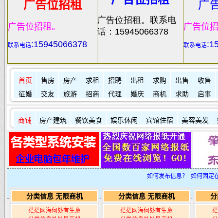
广告位招租
广
广告位招租。联系电
广告位招租。
广告位
话：15945066378
:
15945066378
:1
联系电话
联系电话
首页
售房
房产
求租
招聘
出租
求购
出售
收售
征婚
交友
旅游
招商
代理
婚庆
商机
求助
启事
商铺
房产建筑
餐饮美食
娱乐休闲
宾馆住宿
美容美发
其它店铺
如何发布信息？
如何固定
分类信息 无限商机
分类信息 无限商机
分
茫茫网海何处有生意
茫茫网海何处有生意
茫