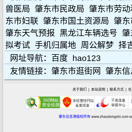
兽医局
肇东市民政局
肇东市劳动
东市妇联
肇东市国土资源局
肇东
肇东天气预报
黑龙江车辆选号
肇
拟考试
手机归属地
周公解梦
择
网址导航：
百度
hao123
友情链接：
肇东市逛街网
肇东信
关于我们
|
本站说明
|
联系方式
|
在
肇东信息港版权所有
www.zhaodongshi.com
w