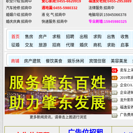
汽车抢修:招商中
通地漏:0455-5980332
法律服务:招商中
婚姻介绍:招商中
液 化 气:招商中
电脑培训:15945066378
婚庆庆典:招商中
快递服务:招商中
专业刷墙:15945980325
纯 净 水:招商中
蛋糕预定:招商中
房产中介:招商中
匪警热线:110
信息台:160
电脑维修:15945066378
肇东火车站:
2946115
凯蒂酒店:
5977776
肇东福和酒店: 7711111
首页
售房
房产
求租
招聘
出租
求购
出售
收售
征婚
交友
旅游
招商
代理
婚庆
商机
求助
启事
商铺
房产建筑
餐饮美食
娱乐休闲
宾馆住宿
美容美发
其它店铺
卖车上海
2019
企业OA
企业进
龙升影
福逸安
广告费
更多新闻资讯，请单击上图进行浏览
广告位招租