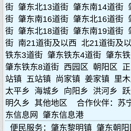
街
肇东北13道街
肇东南14道街
街
肇东南16道街
肇东北16道街
街
肇东北18道街
肇东南19道街
街
南21道街及以西
北21道街及
铁东3道街
肇东铁东4道街
肇东铁
肇东铁东8道街
西园区
朝阳区
正
站镇
五站镇
尚家镇
姜家镇
里木
太平乡
海城乡
向阳乡
洪河乡
跃
明久乡
其他地区
合作伙伴：
苏
东信息网
肇东信息港
便民服务：
肇东黎明镇
肇东朝阳