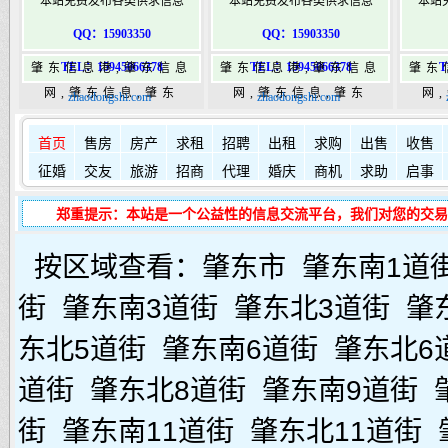
本站免费发布各类供求信息
本站免费发布各类供求信息
本站
QQ：15903350
QQ：15903350
TEL：15945066378
TEL：15945066378
T
肇东信息港,肇东信息
肇东信息港,肇东信息
肇东
网,肇东信息,肇东
网,肇东信息,肇东
网
zhaodongshi.com
zhaodongshi.com
365,肇东365信息
365,肇东365信息
36
如何发布信息？
如何固定
港|www.zhaodongshi.com
首页
售房
房产
求租
港|www.zhaodongshi.com
招聘
出租
求购
出售
港|ww
收售
征婚
交友
旅游
招商
代理
婚庆
商机
求助
启事
郑重提示：本站是一个公益性的信息交流平台，我们对您的交易
按区域查看：
肇东市
肇东南1道
街
肇东南3道街
肇东北3道街
肇
东北5道街
肇东南6道街
肇东北6
道街
肇东北8道街
肇东南9道街
街
肇东南11道街
肇东北11道街