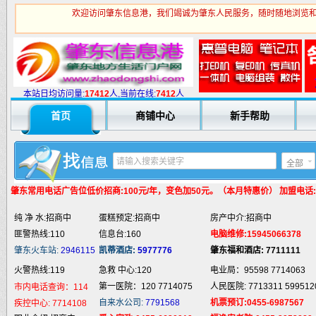
欢迎访问肇东信息港，我们竭诚为肇东人民服务，随时随地浏览和
火警热线:119
急救 中心:120
电业局：95598 7714063
本站日均访问量:
1
7412
人,当前在线:
7412
人
第一医院：120 7714075
人民医院: 7713311 599512
市内电话查询：114
首页
商铺中心
新手帮助
自来水公司:
7791568
机票预订:0455-6987567
疾控中心:
7714108
职业介绍:招商中
爱心家政:0455-6620919
福逸安老院:0455-2953889
汽车抢修:招商中
通地漏:0455-5980332
法律服务:招商中
全部
婚姻介绍:招商中
液 化 气:招商中
电脑培训:15945066378
婚庆庆典:招商中
快递服务:招商中
专业刷墙:15945980325
肇东常用电话
广告位低价招商:100元/年，变色加50元。（本月特惠价） 加盟电话:159
纯 净 水:招商中
蛋糕预定:招商中
房产中介:招商中
匪警热线:110
信息台:160
电脑维修:15945066378
肇东火车站:
2946115
凯蒂酒店:
5977776
肇东福和酒店: 7711111
火警热线:119
急救 中心:120
电业局：95598 7714063
第一医院：120 7714075
人民医院: 7713311 599512
市内电话查询：114
自来水公司:
7791568
机票预订:0455-6987567
疾控中心:
7714108
职业介绍:招商中
爱心家政:0455-6620919
福逸安老院:0455-2953889