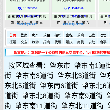
本站免费发布各类供求信息
本站免费发布各类供求信息
本站
QQ：15903350
QQ：15903350
TEL：15945066378
TEL：15945066378
T
肇东信息港,肇东信息
肇东信息港,肇东信息
肇东
网,肇东信息,肇东
网,肇东信息,肇东
网
zhaodongshi.com
zhaodongshi.com
365,肇东365信息
365,肇东365信息
36
如何发布信息？
如何固定在
港|www.zhaodongshi.com
首页
售房
房产
求租
港|www.zhaodongshi.com
招聘
出租
求购
出售
港|ww
收售
征婚
交友
旅游
招商
代理
婚庆
商机
求助
启事
郑重提示：本站是一个公益性的信息交流平台，我们对您的交易
按区域查看：
肇东市
肇东南1道
街
肇东南3道街
肇东北3道街
肇
东北5道街
肇东南6道街
肇东北6
道街
肇东北8道街
肇东南9道街
街
肇东南11道街
肇东北11道街