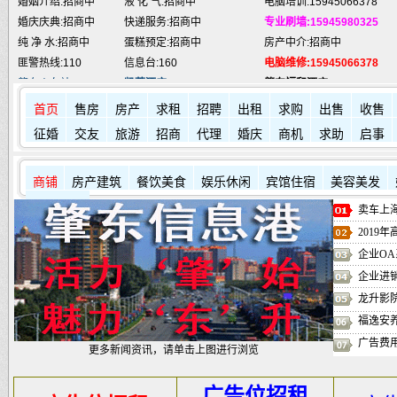
婚庆庆典:招商中
快递服务:招商中
专业刷墙:15945980325
纯 净 水:招商中
蛋糕预定:招商中
房产中介:招商中
匪警热线:110
信息台:160
电脑维修:15945066378
肇东火车站:
2946115
凯蒂酒店:
5977776
肇东福和酒店: 7711111
首页
售房
房产
求租
招聘
出租
求购
出售
收售
征婚
交友
旅游
招商
代理
婚庆
商机
求助
启事
商铺
房产建筑
餐饮美食
娱乐休闲
宾馆住宿
美容美发
其它店铺
卖车上海
2019
企业OA
企业进
龙升影
福逸安
广告费
更多新闻资讯，请单击上图进行浏览
广告位招租