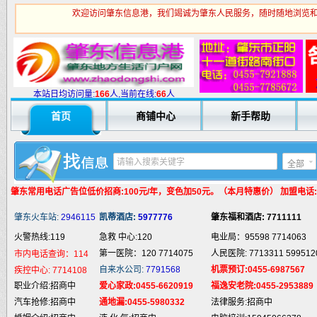
欢迎访问肇东信息港，我们竭诚为肇东人民服务，随时随地浏览和
火警热线:119
急救 中心:120
电业局：95598 7714063
第一医院：120 7714075
人民医院: 7713311 599512
市内电话查询：114
自来水公司:
7791568
机票预订:0455-6987567
疾控中心:
7714108
本站日均访问量:
1
66
人,当前在线:
66
人
职业介绍:招商中
爱心家政:0455-6620919
福逸安老院:0455-2953889
首页
商铺中心
新手帮助
汽车抢修:招商中
通地漏:0455-5980332
法律服务:招商中
婚姻介绍:招商中
液 化 气:招商中
电脑培训:15945066378
婚庆庆典:招商中
快递服务:招商中
专业刷墙:15945980325
全部
纯 净 水:招商中
蛋糕预定:招商中
房产中介:招商中
匪警热线:110
信息台:160
电脑维修:15945066378
肇东常用电话
广告位低价招商:100元/年，变色加50元。（本月特惠价） 加盟电话:159
肇东火车站:
2946115
凯蒂酒店:
5977776
肇东福和酒店: 7711111
火警热线:119
急救 中心:120
电业局：95598 7714063
第一医院：120 7714075
人民医院: 7713311 599512
市内电话查询：114
自来水公司:
7791568
机票预订:0455-6987567
疾控中心:
7714108
职业介绍:招商中
爱心家政:0455-6620919
福逸安老院:0455-2953889
汽车抢修:招商中
通地漏:0455-5980332
法律服务:招商中
婚姻介绍:招商中
液 化 气:招商中
电脑培训:15945066378