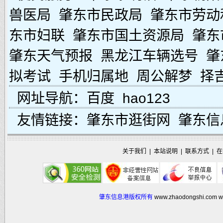
兽医局
肇东市民政局
肇东市劳动
东市妇联
肇东市国土资源局
肇东
肇东天气预报
黑龙江车辆选号
肇
拟考试
手机归属地
周公解梦
择
网址导航：
百度
hao123
友情链接：
肇东市逛街网
肇东信
关于我们
|
本站说明
|
联系方式
|
在
肇东信息港版权所有
www.zhaodongshi.com
w