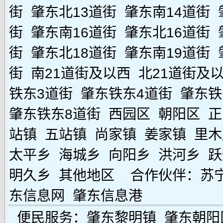
街
肇东北13道街
肇东南14道街
街
肇东南16道街
肇东北16道街
街
肇东北18道街
肇东南19道街
街
南21道街及以西
北21道街及
铁东3道街
肇东铁东4道街
肇东铁
肇东铁东8道街
西园区
朝阳区
正
站镇
五站镇
尚家镇
姜家镇
里木
太平乡
海城乡
向阳乡
洪河乡
跃
明久乡
其他地区
合作伙伴：
苏
东信息网
肇东信息港
便民服务：
肇东黎明镇
肇东朝阳