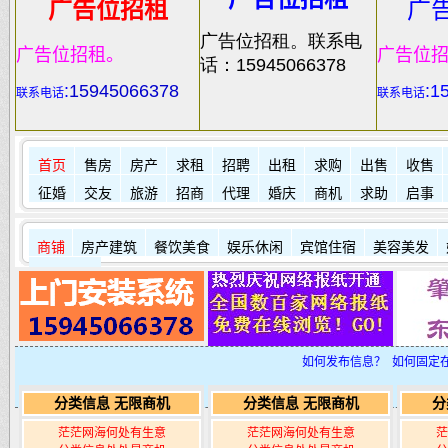
广告位招租
广
广告位招租。联系电
广告位招租。
广告位
话：15945066378
:
15945066378
:1
联系电话
联系电话
首页
售房
房产
求租
招聘
出租
求购
出售
收售
征婚
交友
旅游
招商
代理
婚庆
商机
求助
启事
商铺
房产建筑
餐饮美食
娱乐休闲
宾馆住宿
美容美发
其它店铺
如何发布信息？
如何固定
分类信息 无限商机
分类信息 无限商机
分
茫茫网海何处有生意
茫茫网海何处有生意
茫