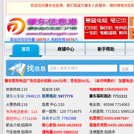
欢迎访问肇东信息港，我们竭诚为肇东人民服务，随时随地浏览和
火警热线:119
急救 中心:120
电业局：95598 7714063
第一医院：120 7714075
人民医院: 7713311 599512
市内电话查询：114
本站日均访问量:
1
6578
人,当前在线:
6578
人
自来水公司:
7791568
机票预订:0455-6987567
疾控中心:
7714108
职业介绍:招商中
爱心家政:0455-6620919
福逸安老院:0455-2953889
首页
商铺中心
新手帮助
汽车抢修:招商中
通地漏:0455-5980332
法律服务:招商中
婚姻介绍:招商中
液 化 气:招商中
电脑培训:15945066378
婚庆庆典:招商中
快递服务:招商中
专业刷墙:15945980325
全部
纯 净 水:招商中
蛋糕预定:招商中
房产中介:招商中
肇东常用电话
广告位低价招商:100元/年，变色加50元。（本月特惠价） 加盟电话:159
匪警热线:110
信息台:160
电脑维修:15945066378
肇东火车站:
2946115
凯蒂酒店:
5977776
肇东福和酒店: 7711111
火警热线:119
急救 中心:120
电业局：95598 7714063
第一医院：120 7714075
人民医院: 7713311 599512
市内电话查询：114
自来水公司:
7791568
机票预订:0455-6987567
疾控中心:
7714108
职业介绍:招商中
爱心家政:0455-6620919
福逸安老院:0455-2953889
汽车抢修:招商中
通地漏:0455-5980332
法律服务:招商中
婚姻介绍:招商中
液 化 气:招商中
电脑培训:15945066378