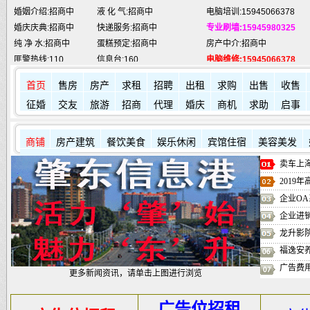
婚庆庆典:招商中
快递服务:招商中
专业刷墙:15945980325
纯 净 水:招商中
蛋糕预定:招商中
房产中介:招商中
匪警热线:110
信息台:160
电脑维修:15945066378
肇东火车站:
2946115
凯蒂酒店:
5977776
肇东福和酒店: 7711111
首页
售房
房产
求租
招聘
出租
求购
出售
收售
征婚
交友
旅游
招商
代理
婚庆
商机
求助
启事
商铺
房产建筑
餐饮美食
娱乐休闲
宾馆住宿
美容美发
其它店铺
卖车上海
2019
企业OA
企业进
龙升影
福逸安
广告费
更多新闻资讯，请单击上图进行浏览
广告位招租