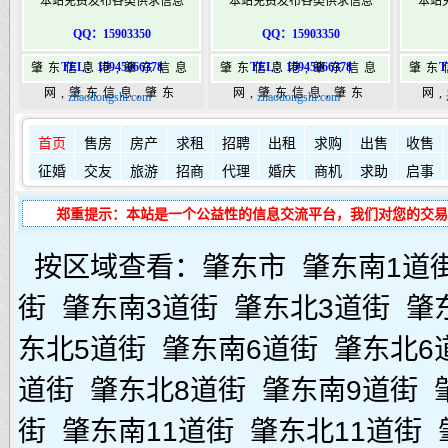
本站免费发布各类供求信息
本站免费发布各类供求信息
本站
QQ：15903350
QQ：15903350
TEL：15945066378
TEL：15945066378
T
肇东信息港,肇东信息
肇东信息港,肇东信息
肇东
网,肇东信息,肇东
网,肇东信息,肇东
网
zhaodongshi.com
zhaodongshi.com
365,肇东365信息
365,肇东365信息
36
如何发布信息？
如何固定
港|www.zhaodongshi.com
首页
售房
房产
求租
港|www.zhaodongshi.com
招聘
出租
求购
出售
港|ww
收售
征婚
交友
旅游
招商
代理
婚庆
商机
求助
启事
郑重提示：本站是一个公益性的信息交流平台，我们对您的交易
按区域查看：
肇东市
肇东南1道
街
肇东南3道街
肇东北3道街
肇
东北5道街
肇东南6道街
肇东北6
道街
肇东北8道街
肇东南9道街
街
肇东南11道街
肇东北11道街