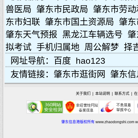
兽医局
肇东市民政局
肇东市劳动
东市妇联
肇东市国土资源局
肇东
肇东天气预报
黑龙江车辆选号
肇
拟考试
手机归属地
周公解梦
择
网址导航：
百度
hao123
友情链接：
肇东市逛街网
肇东信
关于我们
|
本站说明
|
联系方式
|
在
肇东信息港版权所有
www.zhaodongshi.com
w