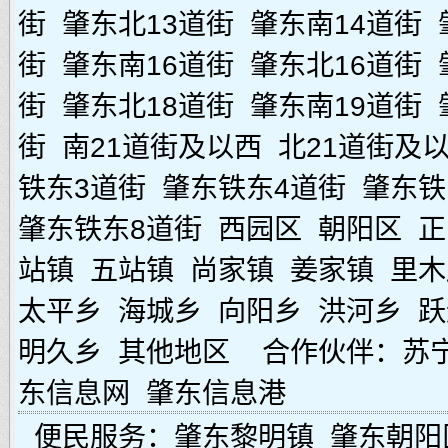
街
肇东北13道街
肇东南14道街
街
肇东南16道街
肇东北16道街
街
肇东北18道街
肇东南19道街
街
南21道街及以西
北21道街及
铁东3道街
肇东铁东4道街
肇东铁
肇东铁东8道街
西园区
朝阳区
正
站镇
五站镇
尚家镇
姜家镇
里木
太平乡
海城乡
向阳乡
洪河乡
跃
明久乡
其他地区
合作伙伴：
苏
东信息网
肇东信息港
便民服务：
肇东黎明镇
肇东朝阳